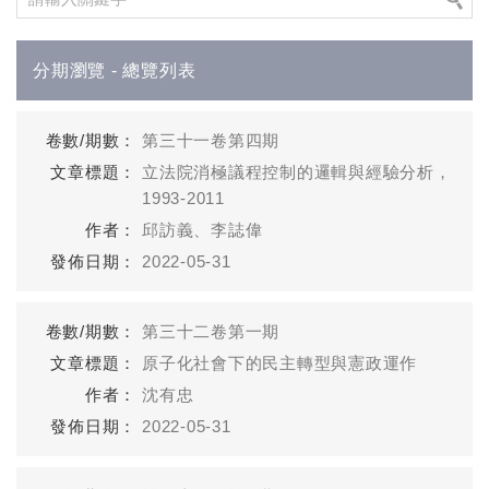
分期瀏覽 - 總覽列表
第三十一卷第四期
立法院消極議程控制的邏輯與經驗分析，
1993-2011
邱訪義、李誌偉
2022-05-31
第三十二卷第一期
原子化社會下的民主轉型與憲政運作
沈有忠
2022-05-31