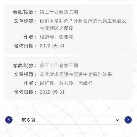
第三十四卷第二期
她們不是我們？分析台灣的民族主義者反
大陸移民之態度
楊婉瑩、張雅雯
2022-05-31
第三十四卷第三期
哀兵訴求簡訊在競選中之廣告效果
周軒逸、吳秀玲、周繼祥
2022-05-31