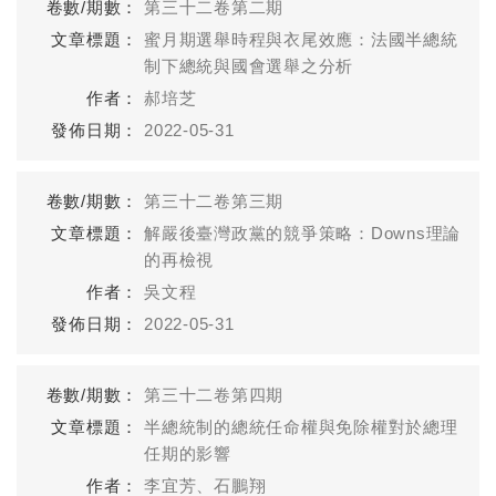
第三十二卷第二期
蜜月期選舉時程與衣尾效應：法國半總統
制下總統與國會選舉之分析
郝培芝
2022-05-31
第三十二卷第三期
解嚴後臺灣政黨的競爭策略：Downs理論
的再檢視
吳文程
2022-05-31
第三十二卷第四期
半總統制的總統任命權與免除權對於總理
任期的影響
李宜芳、石鵬翔