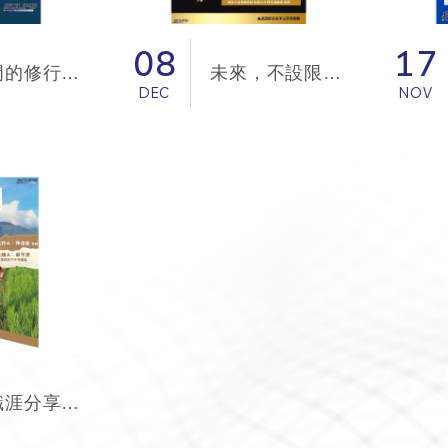
域研究計畫，共有三所
大學參與，分別為特里
爾大學、波鴻魯爾大
08
17
學、圖賓根大學。
公部門的修行與轉職兼談小編的公共外交經驗
未來，不設限：為自己的人生經驗值加分
DEC
NOV
Dr. Perkuhn的專長則是
區域安全、國際關係。
在這場演講中，講者首
先會介紹TAP計畫，讓大
家知道不是只有台灣對
德國抱有研究興趣，
德國也認為台灣在某些
範疇上可以作為世界的
參考典範。
系友職涯分享－一位無職涯規劃者的職涯心得
隨後，講者也會針對台
灣能源政策與民主參與