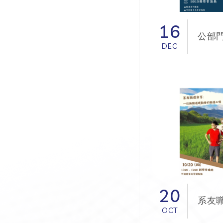
16
DEC
20
OCT