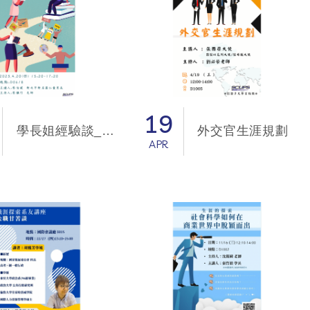
19
學長姐經驗談_我的政治路
外交官生涯規劃
APR