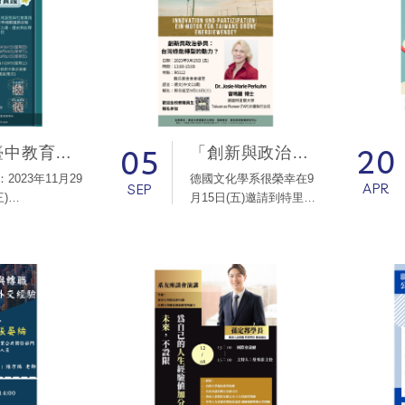
20
05
國立臺中教育大學 2023區域與社會發展學術研討會「人工智慧時代環境永續之區域發展與社會實踐」
「創新與政治參與：台灣綠能轉型的動力？」
：2023年11月29
德國文化學系很榮幸在9
APR
SEP
)
月15日(五)邀請到特里爾
細徵稿資訊請參閱
大學Taiwan as Pioneer
(TAP)計畫執行主任Dr.
Josie-Marie Perkuhn前
來演講。
Taiwan as Pioneer是德
國聯邦教育及研究部
(BMBF)針對台灣的跨領