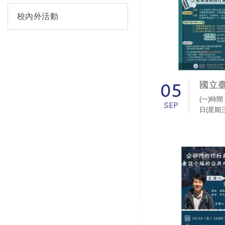
校內外活動
05
(一)時間
SEP
日(星期三
(二)詳