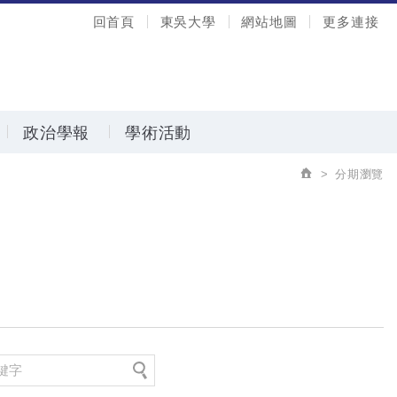
回首頁
東吳大學
網站地圖
更多連接
政治學報
學術活動
分期瀏覽