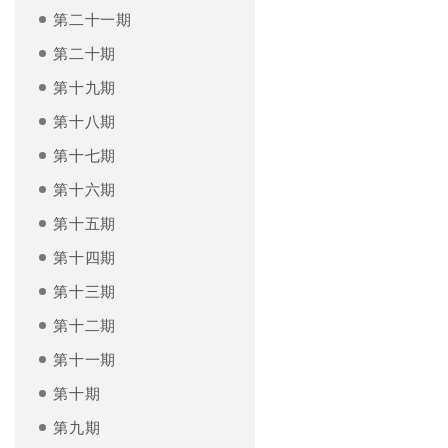
第二十一期
第二十期
第十九期
第十八期
第十七期
第十六期
第十五期
第十四期
第十三期
第十二期
第十一期
第十期
第九期