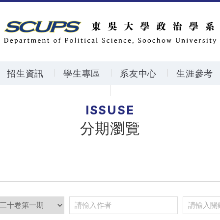
招生資訊
學生專區
系友中心
生涯參考
ISSUSE
分期瀏覽