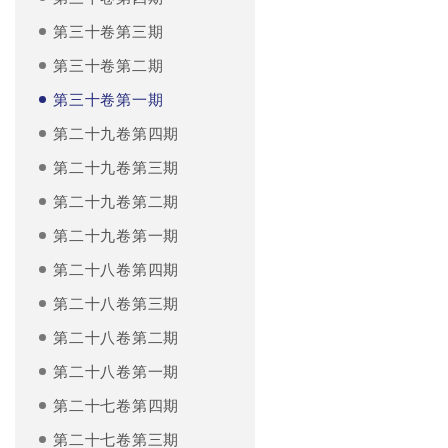
第三十卷第三期
第三十卷第二期
第三十卷第一期
第二十九卷第四期
第二十九卷第三期
第二十九卷第二期
第二十九卷第一期
第二十八卷第四期
第二十八卷第三期
第二十八卷第二期
第二十八卷第一期
第二十七卷第四期
第二十七卷第三期