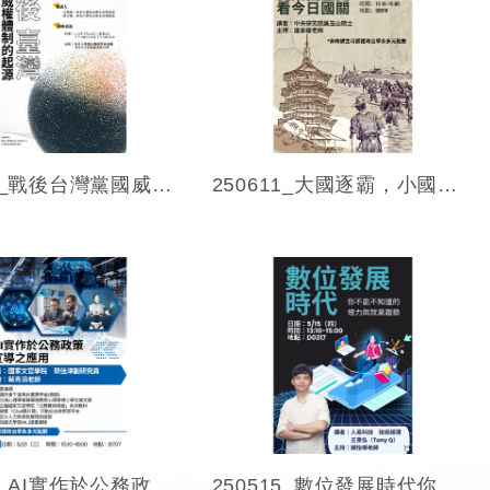
250924_戰後台灣黨國威權統治的起源_從大溪檔案談起
250611_大國逐霸，小國圖存：從東西歷史看今日國關
250521_AI實作於公務政策宣導之應用
250515_數位發展時代你不能不知道的培力與就業趨勢