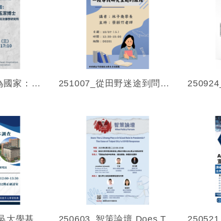
251008_台灣作為國家：以「台灣政治共同體」為主的國際法論述
251007_從田野迷途到問題意識：一段尋找研究主題的旅程
250606_2025東吳大學基本調查發表會
250603_智策論壇 Does The Li Zhang Play a Cri...