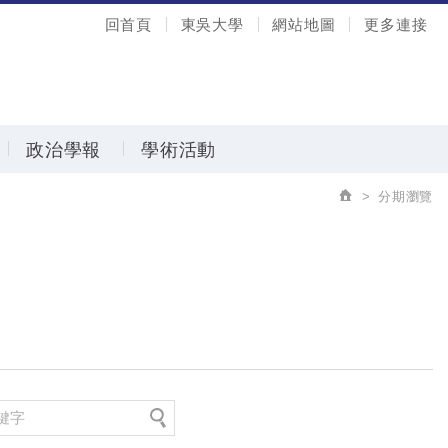
回首頁
東吳大學
網站地圖
更多連接
政治學報
學術活動
分期瀏覽