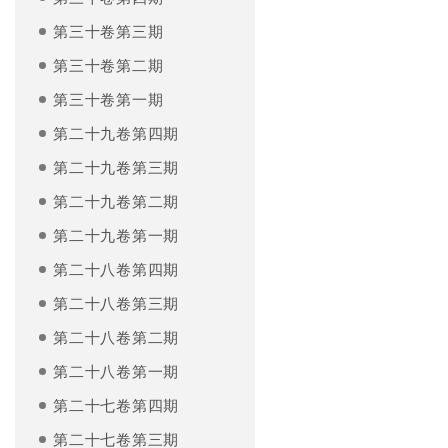
第三十卷第三期
第三十卷第二期
第三十卷第一期
第二十九卷第四期
第二十九卷第三期
第二十九卷第二期
第二十九卷第一期
第二十八卷第四期
第二十八卷第三期
第二十八卷第二期
第二十八卷第一期
第二十七卷第四期
第二十七卷第三期