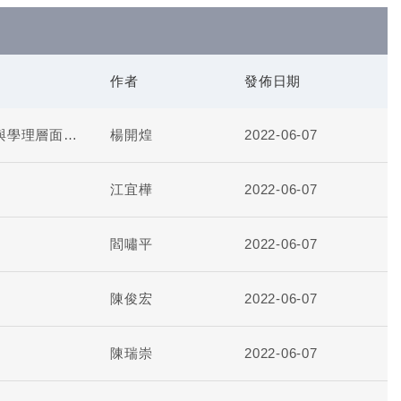
作者
發佈日期
與學理層面之
楊開煌
2022-06-07
江宜樺
2022-06-07
閻嘯平
2022-06-07
陳俊宏
2022-06-07
陳瑞崇
2022-06-07