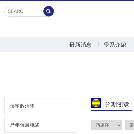
最新消息
學系介紹
分期瀏覽
溪望政治學
歷年發展概述