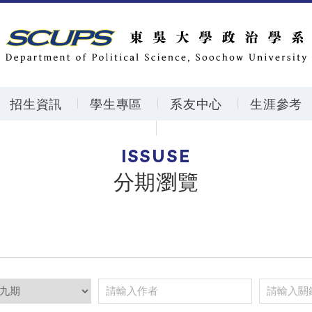
招生資訊
學生專區
系友中心
生涯參考
ISSUSE
分期瀏覽