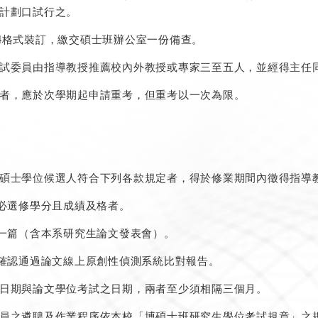
計劃口試行之。
4格式裝訂，繳交碩士班辦公室一份備查。
試委員由指導教授推薦校內外教授或專家三至五人，並經得主任
者，應於次學期起申請重考，但重考以一次為限。
碩士學位候選人符合下列各款規定者，得於修業期間內徵得指導
之必選修學分且成績及格者。
文一篇（含本系研究生論文發表會）。
名確認通過論文線上原創性偵測系統比對報告。
日期與論文學位考試之日期，兩者至少須相隔三個月。
員之遴聘及作業程序依本校「博碩士班研究生學位考試規章」之