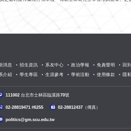
新消息
招生資訊
系友中心
政治學報
免責聲明
回
系介紹
學生專區
生涯參考
學術活動
使用條款
隱
111002 台北市士林區臨溪路70號
02-28819471 #6255
02-28812437（傳真
）
politics@gm.scu.edu.tw