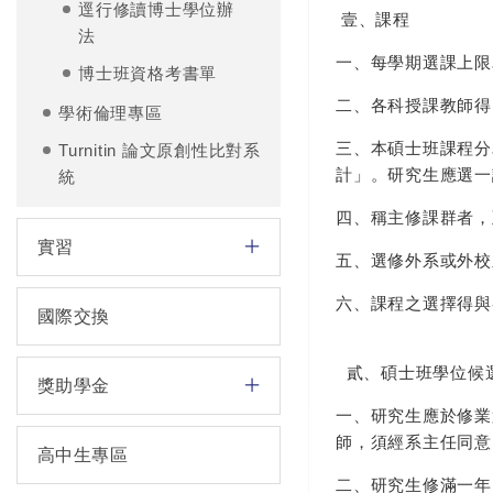
逕行修讀博士學位辦
壹、課程
法
一、每學期選課上限
博士班資格考書單
二、各科授課教師得
學術倫理專區
三、本碩士班課程分
Turnitin 論文原創性比對系
計」。研究生應選一
統
四、稱主修課群者，
實習
五、選修外系或外校
六、課程之選擇得與
國際交換
貳、碩士班學位候
獎助學金
一、研究生應於修業
師，須經系主任同意
高中生專區
二、研究生修滿一年