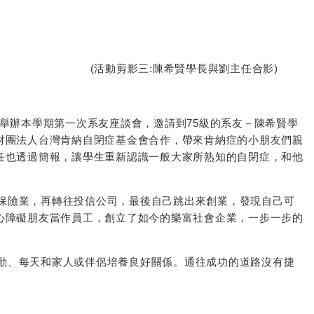
影三:陳希賢學長與劉主任合影)
舉辦本學期第一次系友座談會，邀請到75級的系友－陳希賢學
財團法人台灣肯納自閉症基金會合作，帶來肯納症的小朋友們親
任也透過簡報，讓學生重新認識一般大家所熟知的自閉症，和他
保險業，再轉往投信公司，最後自己跳出來創業，發現自己可
心障礙朋友當作員工，創立了如今的樂富社會企業，一步一步的
動、每天和家人或伴侶培養良好關係。通往成功的道路沒有捷