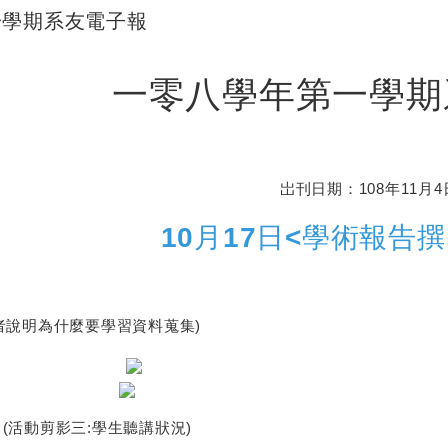
h
i
一學期系友電子報
a
n
t
a
一零八學年第一學期
s
W
A
e
p
i
p
b
岀刊日期：108年11月4
o
10月17日<學術報告
說明為什麼要學習資料蒐集)
影三:學生聽講狀況) (活動剪影二