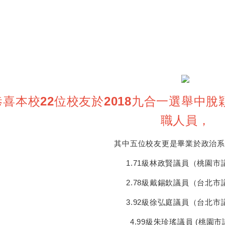
h
i
a
n
t
a
s
W
A
e
p
i
p
b
喜本校22位校友於2018九合一選舉中
o
職人員
，
其中五位校友更是畢業於政治系
1.71級林政賢議員（桃園市
2.78級戴錫欽議員（台北市
3.92級徐弘庭議員（台北市
4.99級朱珍瑤議員 (桃園市