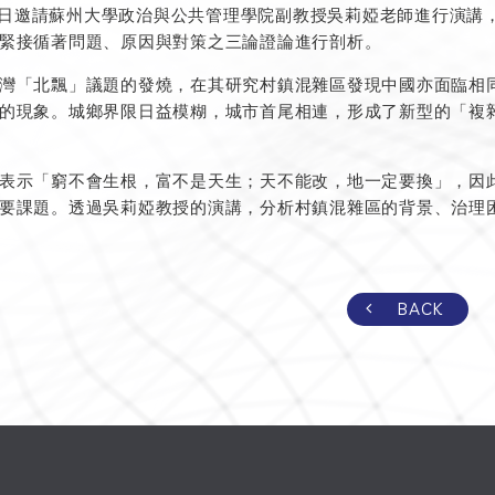
月17日邀請蘇州大學政治與公共管理學院副教授吳莉婭老師進行演
緊接循著問題、原因與對策之三論證論進行剖析。
灣「北飄」議題的發燒，在其研究村鎮混雜區發現中國亦面臨相
的現象。城鄉界限日益模糊，城市首尾相連，形成了新型的「複
表示「窮不會生根，富不是天生；天不能改，地一定要換」，因
要課題。透過吳莉婭教授的演講，分析村鎮混雜區的背景、治理
BACK