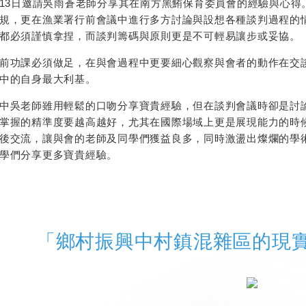
12月13日邀請吳雨蒼老師分享其在南方黑鮪保育委員會的經驗與
規，更在漁業署行前會議中進行多方討論與設想各種談判過程的
都必須謹慎拿捏，而談判籌碼與原則更是不可輕易讓步或妥協。
前功課必須做足，在與會過程中更要細心觀察與會者的動作在交
中的自身最大利基。
ag座談中吳老師雖用輕鬆的口吻分享寶貴經驗，但在談判會議時卻是
掌握的精準度要越高越好，尤其在國際場域上更是展現能力的時
後交流，讓與會的老師及同學們獲益良多，同時激盪出燦爛的學
學們分享更多寶貴經驗。
「鄉村振興中村鎮混雜區的現