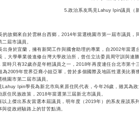
5.政治系友馬見Lahuy Ipin議員
長的故鄉來自於雲林台西鄉，2014年當選桃園市第一屆市議員，同
第二屆市議員。
學長出身於宜蘭，擁有新聞工作與國會助理的專業，自2002年當選
學長，大學畢業後進修台灣大學政治所，曾任立法委員周守訓與連勝
，當時只有32歲亦是年輕議員之一，2018年再度連任台北市第十
姐為2009年世界亞裔小姐亞軍，曾於多個國際及地區性選美比賽獲
選桃園市第二屆市議員。
Lahuy Ipin學長為新北市烏來原住民代表，今年26歲，雖
動原住民族政策，2018年當選第三屆新北市議員。
喜以上傑出系友當選本屆議員，明年度（2019年）的系友座談
事與從政經驗路上的甘苦點滴。