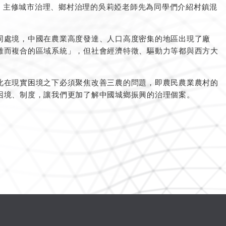
講，主修城市治理、鄉村治理的吳莉婭老師先為同學們介紹村鎮混
同處境，中國在農業高度發達、人口高度密集的地區出現了廠
雜而複合的區域系統」，但社會經濟特徵、驅動力等都與西方大
此在現實困境之下必須聚焦改善三農的問題，即農民農業農村的
困境、制度，讓我們更加了解中國城鄉振興的治理個案。