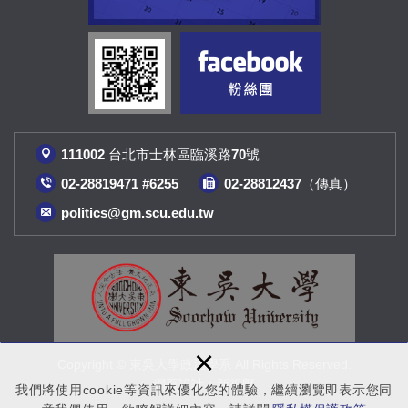
111002 台北市士林區臨溪路70號
02-28819471 #6255
02-28812437（傳真
）
politics@gm.scu.edu.tw
×
Copyright © 東吳大學政治學系 All Rights Reserved.
網頁設計
：新視野
我們將使用cookie等資訊來優化您的體驗，繼續瀏覽即表示您同