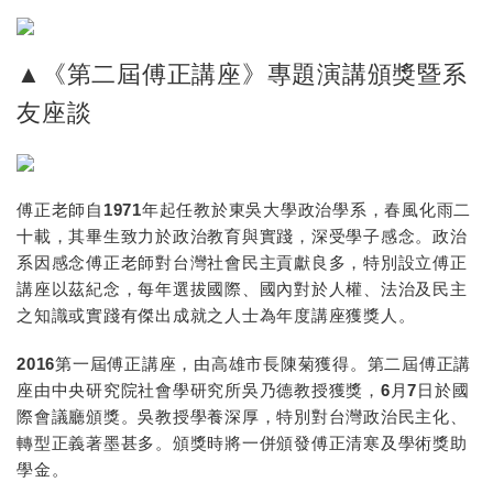
A
e
p
i
▲《第二屆傅正講座》專題演講頒獎暨系
p
b
友座談
o
傅正老師自1971年起任教於東吳大學政治學系，春風化雨二
十載，其畢生致力於政治教育與實踐，深受學子感念。政治
系因感念傅正老師對台灣社會民主貢獻良多，特別設立傅正
講座以茲紀念，每年選拔國際、國內對於人權、法治及民主
之知識或實踐有傑出成就之人士為年度講座獲獎人。
2016第一屆傅正講座，由高雄市長陳菊獲得。第二屆傅正講
座由中央研究院社會學研究所吳乃德教授獲獎，6月7日於國
際會議廳頒獎。吳教授學養深厚，特別對台灣政治民主化、
轉型正義著墨甚多。頒獎時將一併頒發傅正清寒及學術獎助
學金。