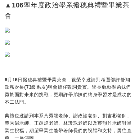
▲106學年度政治學系撥穗典禮暨畢業茶
會
6月16日撥穗典禮暨畢業茶會，很榮幸邀請到考選部許舒翔
政務次長(73級系友)與會擔任致詞貴賓。學長勉勵學弟妹們
勇於面對未來的挑戰，更期許學弟妹們終身學習才是成功的
不二法門。
典禮也邀請到本系黃秀端老師、謝政諭老師、劉書彬老師、
蔡秀涓老師、王輝煌老師、林瓊珠老師以及蔡韻竹老師對畢
業生祝福，期望畢業生能帶著師長們的祝福和支持，勇往直
前，一展鴻圖。