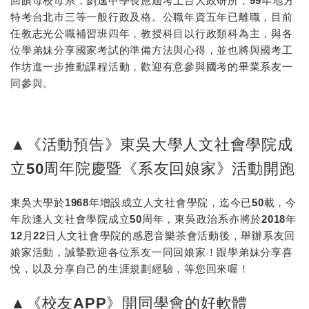
回饋母校母系，劉逸中學長應屆考上台大政研所，99年地方
特考台北市三等一般行政及格。公職年資五年已離職，目前
任教志光公職補習班四年，教授科目以行政類科為主，與各
位學弟妹分享國家考試的準備方法與心得，並也將與國考工
作坊進一步推動課程活動，歡迎有意參與國考的畢業系友一
同參與。
▲《活動預告》東吳大學人文社會學院成
立50周年院慶暨《系友回娘家》活動開跑
東吳大學於1968年增設成立人文社會學院，迄今已50載，今
年欣逢人文社會學院成立50周年，東吳政治系亦將於2018年
12月22日人文社會學院的感恩音樂茶會活動後，舉辦系友回
娘家活動，誠摯歡迎各位系友一同回娘家！跟學弟妹分享喜
悅，以及分享自己的生涯規劃經驗，等您回來喔！
▲《
校友
APP
》
開同學會的好軟體