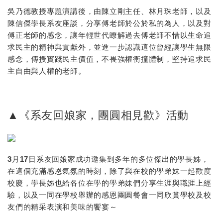
吳乃德教授專題演講後，由陳立剛主任、林月珠老師，以及
陳信傑學長系友座談，分享傅老師於公於私的為人，以及對
傅正老師的感念，讓年輕世代瞭解過去傅老師不惜以生命追
求民主的精神與貢獻外，並進一步認識這位曾經讓學生無限
感念，傳授實踐民主價值，不畏強權衝撞體制，堅持追求民
主自由與人權的老師。
▲《系友回娘家，團圓相見歡》活動
3月17日系友回娘家成功邀集到多年的多位傑出的學長姊，
在這個充滿感恩氣氛的時刻，除了與在校的學弟妹一起歡度
校慶，學長姊也給各位在學的學弟妹們分享生涯與職涯上經
驗，以及一同在學校舉辦的感恩團圓餐會一同欣賞學校及校
友們的精采表演和美味的饗宴～