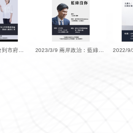
2023/3/21 從議會到市府－黃珊珊的從政經驗談－黃珊珊
2023/3/9 兩岸政治：藍綠沒你想像的不同－左正東