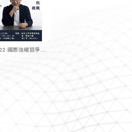
2022/9/22 國際強權競爭下台灣的未來與挑戰－江啟臣委員