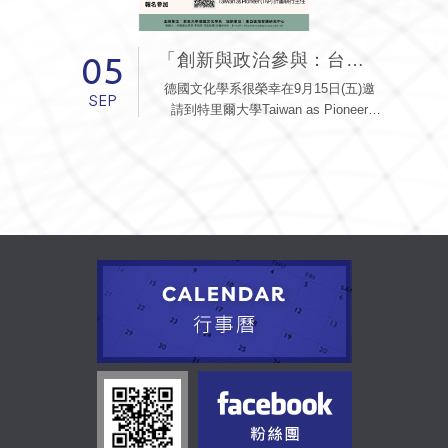
05
「創新與政治參與：台灣綠能轉型的動力？」
德國文化學系很榮幸在9月15日(五)邀
SEP
請到特里爾大學Taiwan as Pioneer
(TAP)計畫執行主任Dr. Josie-Marie
Perkuhn前來演講。
Taiwan as Pioneer是德國聯邦教育及研
究部(BMBF)針對台灣的跨領域研究計
畫，共有三所大學參與，分別為特里爾
大學、波鴻魯爾大學、圖賓根大學。
Dr. Perkuhn的專長則是區域安全、國
際關係。