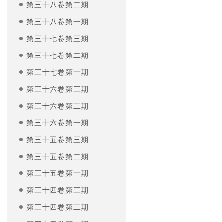
第三十八卷第二期
第三十八卷第一期
第三十七卷第三期
第三十七卷第二期
第三十七卷第一期
第三十六卷第三期
第三十六卷第二期
第三十六卷第一期
第三十五卷第三期
第三十五卷第二期
第三十五卷第一期
第三十四卷第三期
第三十四卷第二期