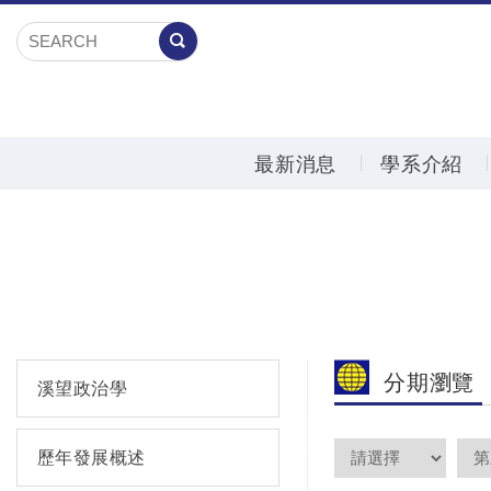
最新消息
學系介紹
分期瀏覽
溪望政治學
歷年發展概述