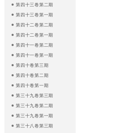
第四十三卷第二期
第四十三卷第一期
第四十二卷第二期
第四十二卷第一期
第四十一卷第二期
第四十一卷第一期
第四十卷第三期
第四十卷第二期
第四十卷第一期
第三十九卷第三期
第三十九卷第二期
第三十九卷第一期
第三十八卷第三期