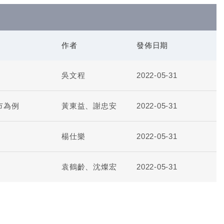
作者
發佈日期
吳文程
2022-05-31
市為例
黃東益、謝忠安
2022-05-31
楊仕樂
2022-05-31
袁鶴齡、沈燦宏
2022-05-31