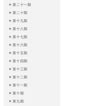
第二十一期
第二十期
第十九期
第十八期
第十七期
第十六期
第十五期
第十四期
第十三期
第十二期
第十一期
第十期
第九期