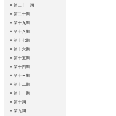
第二十一期
第二十期
第十九期
第十八期
第十七期
第十六期
第十五期
第十四期
第十三期
第十二期
第十一期
第十期
第九期