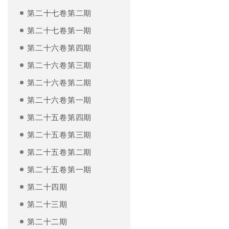
第二十七卷第二期
第二十七卷第一期
第二十六卷第四期
第二十六卷第三期
第二十六卷第二期
第二十六卷第一期
第二十五卷第四期
第二十五卷第三期
第二十五卷第二期
第二十五卷第一期
第二十四期
第二十三期
第二十二期