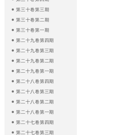
第三十卷第三期
第三十卷第二期
第三十卷第一期
第二十九卷第四期
第二十九卷第三期
第二十九卷第二期
第二十九卷第一期
第二十八卷第四期
第二十八卷第三期
第二十八卷第二期
第二十八卷第一期
第二十七卷第四期
第二十七卷第三期