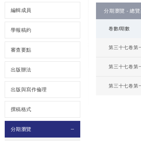
編輯成員
分期瀏覽 - 總
卷數/期數
學報稿約
第三十七卷第
審查要點
第三十七卷第
出版辦法
第三十七卷第
出版與寫作倫理
撰稿格式
分期瀏覽