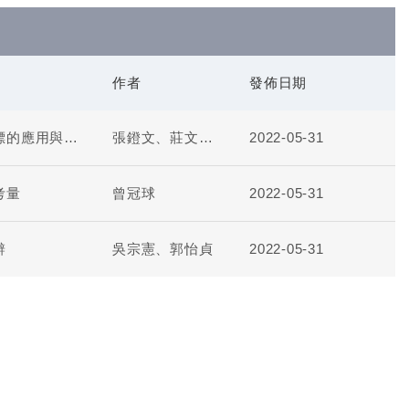
作者
發佈日期
標的應用與比
張鐙文、莊文
2022-05-31
忠、胡龍騰、曾
冠球
考量
曾冠球
2022-05-31
辨
吳宗憲、郭怡貞
2022-05-31