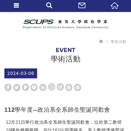
學術活動
EVENT
學術活動
2024-03-06
W
S
h
i
112學年度--政治系全系師生聖誕同歡會
a
n
t
a
12
月
21
日舉行政治系全系師生聖誕同歡會，位於第二教研
s
W
10
樓外梯廳舉辦，共計
161
位同學報名，系上教師準備聖誕