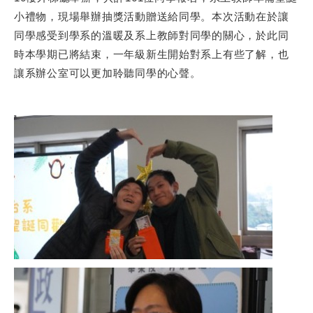
小禮物，現場舉辦抽獎活動贈送給同學。本次活動在於讓
A
e
同學感受到學系的溫暖及系上教師對同學的關心，於此同
p
i
時本學期已將結束，一年級新生開始對系上有些了解，也
p
b
讓系辦公室可以更加聆聽同學的心聲。
o